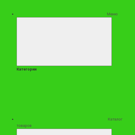
Меню
Открытка
(формат А5) +100 ₽
9390 ₽
Категории
Заказать
Купить в 1 клик
Каталог
товаров