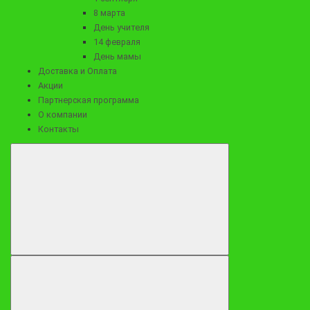
8 марта
День учителя
14 февраля
День мамы
Доставка и Оплата
Акции
Партнерская программа
О компании
Контакты
5990 ₽
Клубничный букет "Воздушный"
Заказать