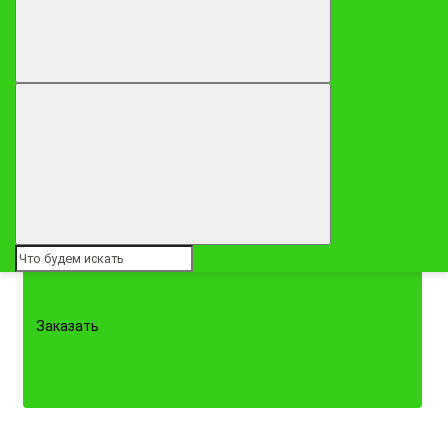
9290 ₽
"Зебра"
Заказать