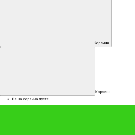
"Взрывная страсть"
Корзина
Доступно к заказу
Добавить в композицию:
Корзина
Ваша корзина пуста!
Записка (8х6 см)