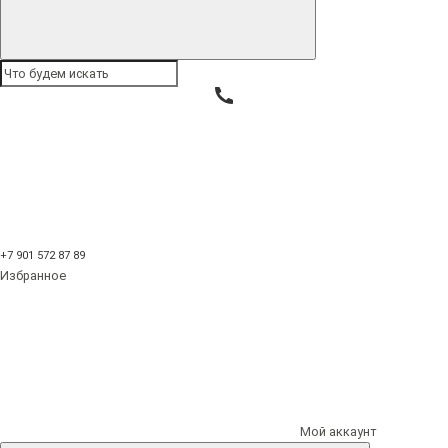
Букеты из ягод
Букеты из овощей
Сырные букеты
Корзины
Праздники
Букет клубники и шоколадных роз "Взрывная страсть"
+7 901 572 87 89
Избранное
VP830
Букет клубники и
шоколадных роз
Мой аккаунт