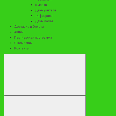
8 марта
День учителя
14 февраля
Заказать
День мамы
Доставка и Оплата
Акции
Партнерская программа
О компании
Контакты
12490 ₽
Букет сердце из морепродуктов "Я тебя люблю"