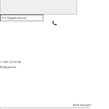
Цена (высокая > низкая)
Рейтинг (начиная с высокого)
Рейтинг (начиная с низкого)
Код Товара (А - Я)
Код Товара (Я - А)
Показать: 96
25
50
75
Показать: 96
100
+7 901 572 87 89
Избранное
Сортировка: По умолчанию
Сортировка: По умолчанию
Сортировка: Название (А - Я)
Сортировка: Название (Я - А)
Мой аккаунт
Сортировка: Цена (низкая > высокая)