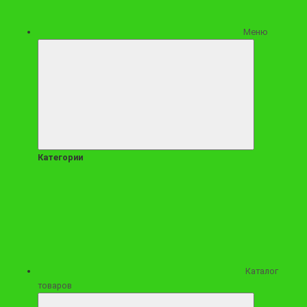
Меню
Категории
3190 ₽
Мужской букет из колбас и сыров с закусками "Защитнику"
Заказать
Каталог
товаров