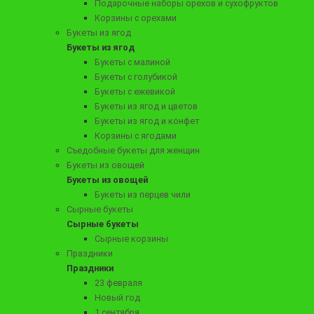
Подарочные наборы орехов и сухофруктов
11890 ₽
Корзины с орехами
Букет из краба и раков "Царский ужин"
Букеты из ягод
Букеты из ягод
Букеты с малиной
Букеты с голубикой
Букеты с ежевикой
Заказать
Букеты из ягод и цветов
Букеты из ягод и конфет
Корзины с ягодами
Съедобные букеты для женщин
Букеты из овощей
Букеты из овощей
Букеты из перцев чили
Сырные букеты
Сырные букеты
Сырные корзины
Праздники
Праздники
23 февраля
8990 ₽
Новый год
Букет из раков и лангустинов "Речной деликатес"
1 сентября