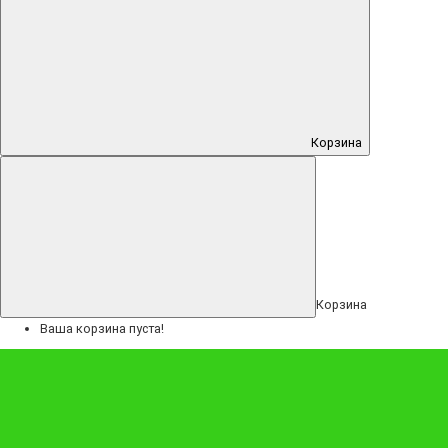
Сортировка: Цена (высокая > низкая)
Сортировка: Рейтинг (начиная с высокого)
Сортировка: Рейтинг (начиная с низкого)
Сортировка: Код Товара (А - Я)
Сортировка: Код Товара (Я - А)
Корзина
Корзина
4290 ₽
Ваша корзина пуста!
Мужской букет из колбас и сыров "Арамис"
Заказать